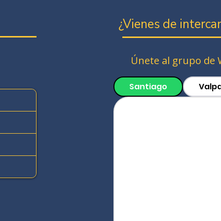
¿Vienes de interca
Únete al grupo de 
Santiago
Valpa