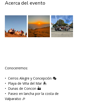
Acerca del evento
Conoceremos:
•⁠  ⁠Cerros Alegre y Concepción 🎭 
•⁠  ⁠Playa de Viña del Mar 🏝️ 
•⁠  ⁠Dunas de Concon 🏜️
•⁠  ⁠Paseo en lancha por la costa de 
Valparaíso 🎉