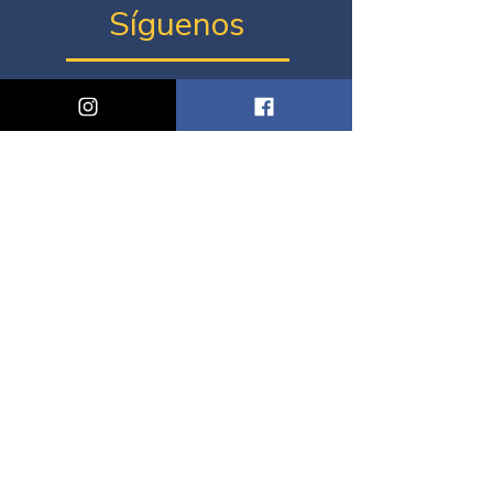
Síguenos
¿Vienes de intercambio a
Chile el 2026?
Únete al grupo de WhatsApp de tu
ciudad
Santiago
Valparaíso/Viña del Mar